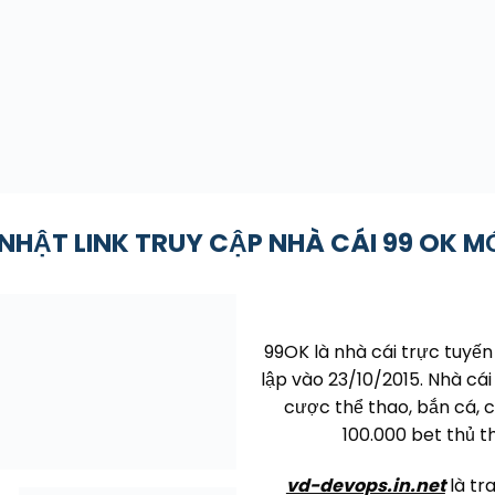
NHẬT LINK TRUY CẬP NHÀ CÁI 99 OK M
99OK là nhà cái trực tuyến
lập vào 23/10/2015. Nhà cá
cược thể thao, bắn cá, c
100.000 bet thủ t
vd-devops.in.net
là tr