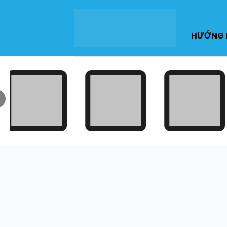
Bỏ
qua
nội
HƯỚNG 
dung