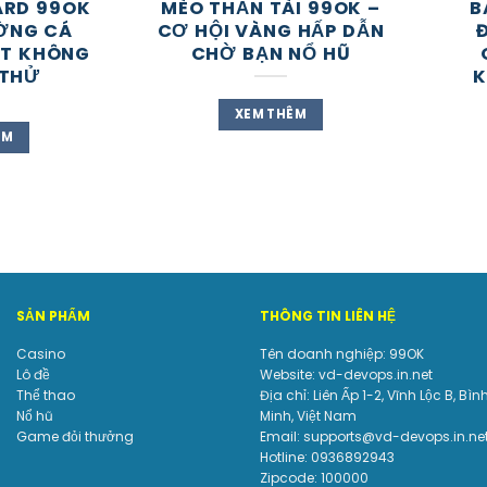
ARD 99OK
MÈO THẦN TÀI 99OK –
B
ƯỜNG CÁ
CƠ HỘI VÀNG HẤP DẪN
T KHÔNG
CHỜ BẠN NỔ HŨ
 THỬ
K
XEM THÊM
ÊM
SẢN PHẨM
THÔNG TIN LIÊN HỆ
ờng và được hàng triệu bet thủ săn đón.
99OK
đã và đang 
Casino
Tên doanh nghiệp: 99OK
Lô đề
Website: vd-devops.in.net
Thể thao
Địa chỉ: Liên Ấp 1-2, Vĩnh Lộc B, B
Nổ hũ
Minh, Việt Nam
Game đỏi thưởng
Email:
supports@vd-devops.in.ne
n đã được bảo hộ và hợp pháp hóa. Không chỉ được cấp phé
Hotline: 0936892943
 nhận và cho phép hoạt động, tổ chức hoạt động đánh bạ
Zipcode: 100000