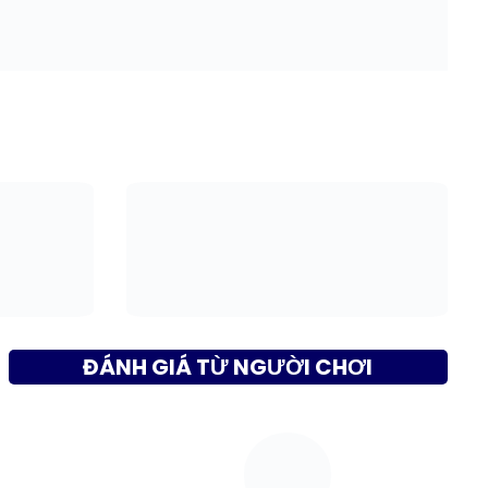
đến trải nghiệm giải trí tốt nhất cho bet thủ Việt.
ĐÁNH GIÁ TỪ NGƯỜI CHƠI