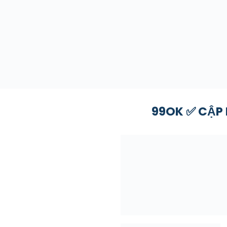
99OK ✅ CẬP 