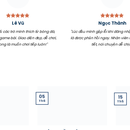
rí bởi hệ thống game cược vô cùng đa dạng. Tại đây, anh e
n đấu đến từ những giải đấu lớn, nhỏ trên toàn thế giới có
Lê Vũ
Ngọc Thành
 thống còn cung cấp rất nhiều kèo cược thú vị như: Kèo chấ
ủ các trò mình thích từ bóng đá,
"Lúc đầu mình gặp lỗi khi đăng nhậ
i kịch tính, chất lượng chẳng thua kém gì casino ngoài đ
game bài. Giao diện đẹp, dễ chơi,
là được phản hồi ngay. Nhân viên
ơi đều tổ chức rất nhiều phòng cược, diễn ra liên tục, tạo
ong là muốn chơi tiếp luôn!"
tiết, nói chuyện dễ chịu
hông giới hạn mỗi ngày. Tại đây, anh em được thoải mái đ
nghìn slot game từ những nhà cung cấp nổi tiếng toàn cầu 
ô cùng tiện lợi. Bên cạnh xổ số kiến thiết miền Bắc, miền
 hay Mega.
05
15
ược bet thủ săn đón
Th6
Th5