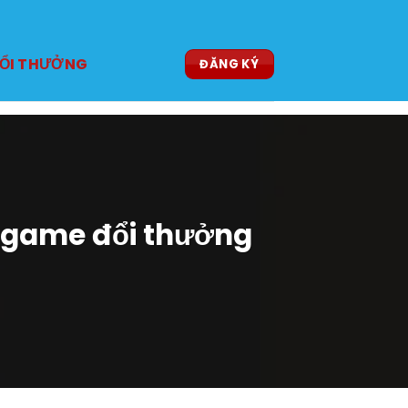
ỔI THƯỞNG
ĐĂNG KÝ
ồ game đổi thưởng