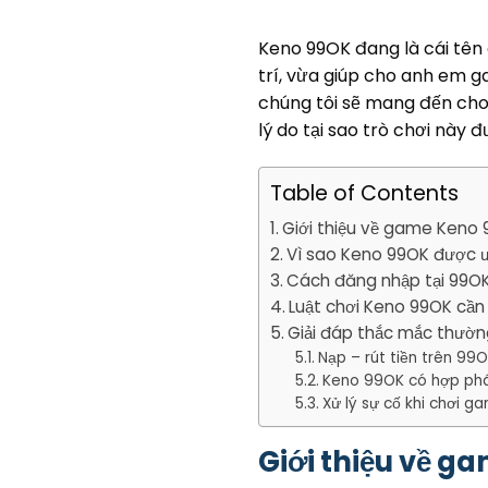
Keno 99OK đang là cái tên 
trí, vừa giúp cho anh em g
chúng tôi sẽ mang đến cho
lý do tại sao trò chơi này
Table of Contents
Giới thiệu về game Keno
Vì sao Keno 99OK được 
Cách đăng nhập tại 99OK
Luật chơi Keno 99OK cần 
Giải đáp thắc mắc thườ
Nạp – rút tiền trên 99
Keno 99OK có hợp ph
Xử lý sự cố khi chơi g
Giới thiệu về g