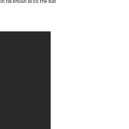
n tài khoản là có thể bắt