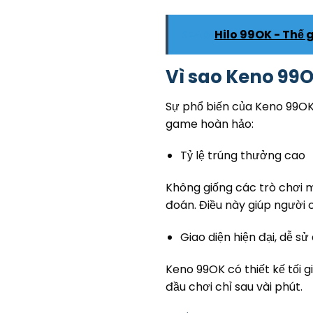
READ
Hilo 99OK - Thế g
Vì sao Keno 99
Sự phổ biến của Keno 99OK
game hoàn hảo:
Tỷ lệ trúng thưởng cao
Không giống các trò chơi m
đoán. Điều này giúp người 
Giao diện hiện đại, dễ sử
Keno 99OK có thiết kế tối 
đầu chơi chỉ sau vài phút.