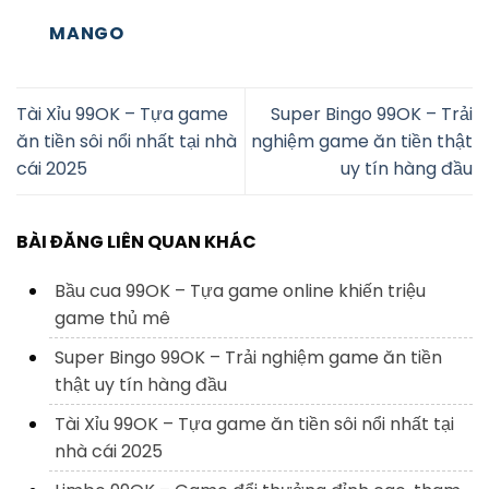
MANGO
Tài Xỉu 99OK – Tựa game
Super Bingo 99OK – Trải
ăn tiền sôi nổi nhất tại nhà
nghiệm game ăn tiền thật
cái 2025
uy tín hàng đầu
BÀI ĐĂNG LIÊN QUAN KHÁC
Bầu cua 99OK – Tựa game online khiến triệu
game thủ mê
Super Bingo 99OK – Trải nghiệm game ăn tiền
thật uy tín hàng đầu
Tài Xỉu 99OK – Tựa game ăn tiền sôi nổi nhất tại
nhà cái 2025