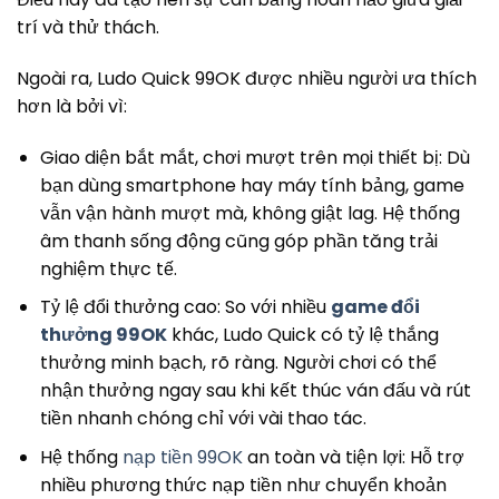
trí và thử thách.
Ngoài ra, Ludo Quick 99OK được nhiều người ưa thích
hơn là bởi vì:
Giao diện bắt mắt, chơi mượt trên mọi thiết bị: Dù
bạn dùng smartphone hay máy tính bảng, game
vẫn vận hành mượt mà, không giật lag. Hệ thống
âm thanh sống động cũng góp phần tăng trải
nghiệm thực tế.
Tỷ lệ đổi thưởng cao: So với nhiều
game đổi
thưởng 99OK
khác, Ludo Quick có tỷ lệ thắng
thưởng minh bạch, rõ ràng. Người chơi có thể
nhận thưởng ngay sau khi kết thúc ván đấu và rút
tiền nhanh chóng chỉ với vài thao tác.
Hệ thống
nạp tiền 99OK
an toàn và tiện lợi: Hỗ trợ
nhiều phương thức nạp tiền như chuyển khoản