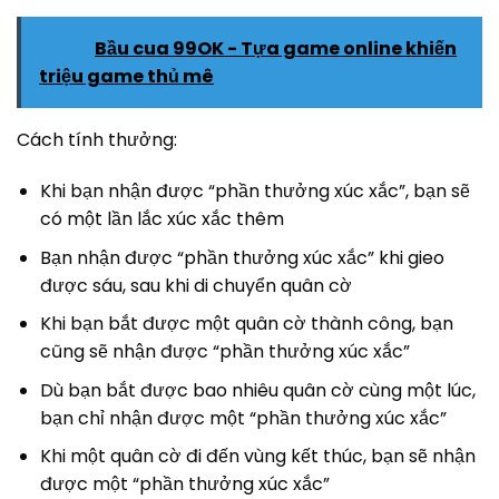
READ
Bầu cua 99OK - Tựa game online khiến
triệu game thủ mê
Cách tính thưởng:
Khi bạn nhận được “phần thưởng xúc xắc”, bạn sẽ
có một lần lắc xúc xắc thêm
Bạn nhận được “phần thưởng xúc xắc” khi gieo
được sáu, sau khi di chuyển quân cờ
Khi bạn bắt được một quân cờ thành công, bạn
cũng sẽ nhận được “phần thưởng xúc xắc”
Dù bạn bắt được bao nhiêu quân cờ cùng một lúc,
bạn chỉ nhận được một “phần thưởng xúc xắc”
Khi một quân cờ đi đến vùng kết thúc, bạn sẽ nhận
được một “phần thưởng xúc xắc”