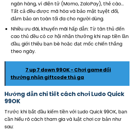
ngân hàng, ví điện tử (Momo, ZaloPay), thẻ cào…
Tất cả đều được mã hóa và bảo mật tuyệt đối,
đảm bảo an toàn tối đa cho người dùng.
Nhiều ưu đãi, khuyến mãi hấp dẫn: Từ tân thủ đến
cao thủ đều có cơ hội nhận thưởng khi nạp tiền lần
đầu, giới thiệu bạn bè hoặc đạt mốc chiến thắng
theo ngày.
READ
7 up 7 down 99OK - Chơi game đổi
thưởng nhận giftcode thả ga
Hướng dẫn chi tiết cách chơi Ludo Quick
99OK
Trước khi bắt đầu kiếm tiền với Ludo Quick 99OK, bạn
cần hiểu rõ cách tham gia và luật chơi cơ bản như
sau: