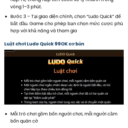
vòng 1–3 phút.
Bước 3 – Tại giao diện chính, chọn “Ludo Quick” để
bắt đầu. Game cho phép bạn chọn mức cược phù
hợp với khả năng và tham gia
Luật chơi Ludo Quick 99OK cơ bản
Mỗi trò chơi gồm bốn người chơi, mỗi người cầm
bốn quân cờ