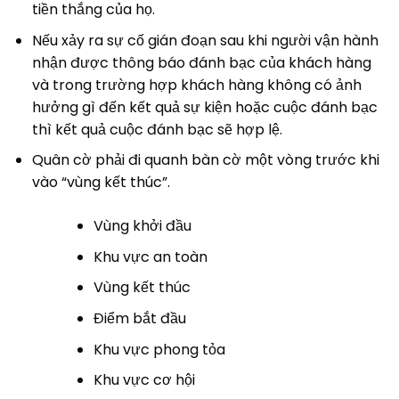
tiền thắng của họ.
Nếu xảy ra sự cố gián đoạn sau khi người vận hành
nhận được thông báo đánh bạc của khách hàng
và trong trường hợp khách hàng không có ảnh
hưởng gì đến kết quả sự kiện hoặc cuộc đánh bạc
thì kết quả cuộc đánh bạc sẽ hợp lệ.
Quân cờ phải đi quanh bàn cờ một vòng trước khi
vào “vùng kết thúc”.
Vùng khởi đầu
Khu vực an toàn
Vùng kết thúc
Điểm bắt đầu
Khu vực phong tỏa
Khu vực cơ hội