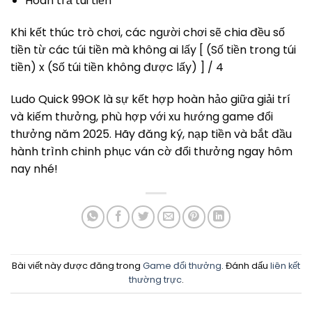
Hoàn trả túi tiền
Khi kết thúc trò chơi, các người chơi sẽ chia đều số
tiền từ các túi tiền mà không ai lấy [ (Số tiền trong túi
tiền) x (Số túi tiền không được lấy) ] / 4
Ludo Quick 99OK là sự kết hợp hoàn hảo giữa giải trí
và kiếm thưởng, phù hợp với xu hướng game đổi
thưởng năm 2025. Hãy đăng ký, nạp tiền và bắt đầu
hành trình chinh phục ván cờ đổi thưởng ngay hôm
nay nhé!
Bài viết này được đăng trong
Game đổi thưởng
. Đánh dấu
liên kết
thường trực
.